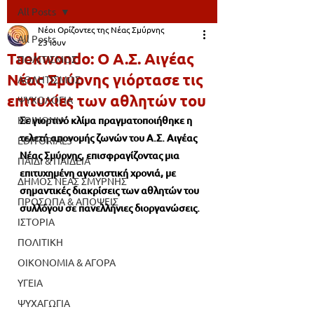
All Posts
Νέοι Ορίζοντες της Νέας Σμύρνης
All Posts
23 Ιουν
Taekwondo: Ο Α.Σ. Αιγέας
ΠΟΛΙΤΙΣΜΟΣ
Νέας Σμύρνης γιόρτασε τις
ΑΘΛΗΤΙΣΜΟΣ
επιτυχίες των αθλητών του
ΨΥΧΟΛΟΓΙΑ
ΚΟΙΝΩΝΙΑ
Σε γιορτινό κλίμα πραγματοποιήθηκε η 
τελετή απονομής ζωνών του Α.Σ. Αιγέας 
EDITORIALS
Νέας Σμύρνης, επισφραγίζοντας μια 
ΠΑΙΔΙ & ΠΑΙΔΕΙΑ
επιτυχημένη αγωνιστική χρονιά, με 
ΔΗΜΟΣ ΝΕΑΣ ΣΜΥΡΝΗΣ
σημαντικές διακρίσεις των αθλητών του 
ΠΡΟΣΩΠΑ & ΑΠΟΨΕΙΣ
συλλόγου σε πανελλήνιες διοργανώσεις.
ΙΣΤΟΡΙΑ
ΠΟΛΙΤΙΚΗ
ΟΙΚΟΝΟΜΙΑ & ΑΓΟΡΑ
ΥΓΕΙΑ
ΨΥΧΑΓΩΓΙΑ