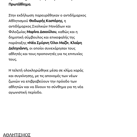
Πρωτάθλημα
.
Στην εκδήλωση παρευρέθηκαν ο αντιδήμαρχος 
Αθλητισμού 
Θοδωρής Καστόρης
, η 
αντιδήμαρχος Σχολικών Μονάδων και 
Φιλοζωίας 
Μαρίνα Δεκούλου
, καθώς και η 
δημοτική σύμβουλος και επικεφαλής της 
παράταξης 
«Νέα Σμύρνη Όλοι Μαζί»
, 
Κλαίρη 
Δεληγιάννη
, οι οποίοι συνεχάρησαν τους 
αθλητές και τους προπονητές για τις επιτυχίες 
τους.
Η τελετή ολοκληρώθηκε μέσα σε κλίμα χαράς 
και συγκίνησης, με τις απονομές των νέων 
ζωνών να επιβραβεύουν την πρόοδο των 
αθλητών και να δίνουν το σύνθημα για τη νέα 
αγωνιστική περίοδο.
ΑΘΛΗΤΙΣΜΟΣ