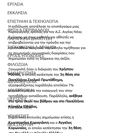
ΕΡΓΑΣΙΑ
ΕΚΚΛΗΣΙΑ
ΕΠΙΣΤΗΜΗ & ΤΕΧΝΟΛΟΓΙΑ
Η εκδήλωση αποτέλεσε το επιστέγασμα μιας 
ΦΥΣΗ & ΠΕΡΙΒΑΛΛΟΝ
παραγωγικής χρονιάς για τον Α.Σ. Αιγέας Νέας 
Σμύρνης, με τους μαθητές και αθλητές να 
ΠΑΡΑΠΟΝΑ ΔΗΜΟΤΩΝ
επιβραβεύονται για την πρόοδο και την 
ΣΥΓΚΟΙΝΩΝΙΑ & ΔΡΟΜΟΙ
προσπάθειά τους, ενώ παράλληλα τιμήθηκαν για 
τις σημαντικές αγωνιστικές διακρίσεις που 
ΕΡΓΑ & ΥΠΟΔΟΜΕΣ
σημείωσαν κατά τη διάρκεια της σεζόν.
ΦΙΛΟΖΩΙΑ
Ξεχωριστή ήταν η διάκριση του
 Χρήστου 
ΚΑΘΑΡΙΟΤΗΤΑ
Ρούτση
, ο οποίος κατέκτησε την 
3η θέση στο 
Πανελλήνιο Σχολικό Πρωτάθλημα,
ΦΙΛΑΝΘΡΩΠΙΑ
εξασφαλίζοντας παράλληλα επιπλέον 7% 
ADVERTORIAL
μοριοδότηση για την εισαγωγή του στην 
τριτοβάθμια εκπαίδευση. Παράλληλα, 
ανέβηκε 
LIFESTYLE
στο τρίτο σκαλί του βάθρου και στο Πανελλήνιο 
Κύπελλο Ελλάδος.
ΤΟΠΙΚΑ ΝΕΑ
ΥΠΗΡΕΣΙΕΣ
Σημαντικές επιτυχίες σημείωσαν επίσης η 
Κωνσταντίνα Καραγιάννη 
και ο 
Άγγελος 
ΝΕΑ ΣΜΥΡΝΗ
Κορωναίος
, οι οποίοι κατέκτησαν την 
3η θέση 