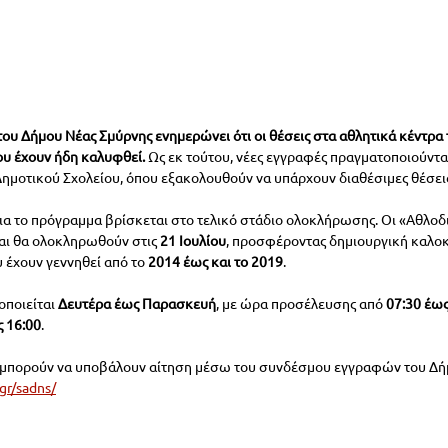
ου Δήμου Νέας Σμύρνης ενημερώνει ότι οι θέσεις στα αθλητικά κέντρα τ
ου έχουν ήδη καλυφθεί. 
Ως εκ τούτου, νέες εγγραφές πραγματοποιούνται
Δημοτικού Σχολείου, όπου εξακολουθούν να υπάρχουν διαθέσιμες θέσει
ια το πρόγραμμα βρίσκεται στο τελικό στάδιο ολοκλήρωσης. Οι «Αθλοδ
και θα ολοκληρωθούν στις 
21 Ιουλίου
, προσφέροντας δημιουργική καλοκ
 έχουν γεννηθεί από το 
2014 έως και το 2019
.
οποιείται 
Δευτέρα έως Παρασκευή
, με ώρα προσέλευσης από 
07:30 έως
ς 16:00
.
ς μπορούν να υποβάλουν αίτηση μέσω του συνδέσμου εγγραφών του Δή
gr/sadns/