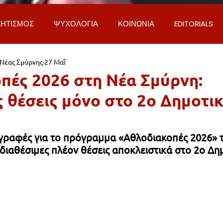
ΗΤΙΣΜΟΣ
ΨΥΧΟΛΟΓΙΑ
ΚΟΙΝΩΝΙΑ
EDITORIALS
 Νέας Σμύρνης
27 Μαΐ
ΡΟΣΩΠΑ & ΑΠΟΨΕΙΣ
ΙΣΤΟΡΙΑ
ΠΟΛΙΤΙΚΗ
ΟΙΚΟΝ
πές 2026 στη Νέα Σμύρνη:
ς θέσεις μόνο στο 2ο Δημοτι
ΕΚΚΛΗΣΙΑ
ΕΠΙΣΤΗΜΗ & ΤΕΧΝΟΛΟΓΙΑ
ΦΥΣΗ & ΠΕΡΙ
εγγραφές για το πρόγραμμα «Αθλοδιακοπές 2026» 
ΓΚΟΙΝΩΝΙΑ & ΔΡΟΜΟΙ
ΕΡΓΑ & ΥΠΟΔΟΜΕΣ
ΦΙΛΟΖΩΙ
διαθέσιμες πλέον θέσεις αποκλειστικά στο 2ο Δη
AL
LIFESTYLE
ΤΟΠΙΚΑ ΝΕΑ
ΥΠΗΡΕΣΙΕΣ
ΝΕΑ