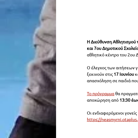
Η Διεύθυνση Αθλητισμού τ
και 7ου Δημοτικού Σχολεί
αθλητικό κέντρο του 2ου 
Ο έλεγχος των αιτήσεων γ
ξεκινούν στις 
17 Ιουνίου
 
απασχόληση σε παιδιά που
Το πρόγραμμα
 θα πραγματ
αποχώρηση από 
13:30 έω
Οι ενδιαφερόμενοι γονεί
https://neasmyrni.otaplus.