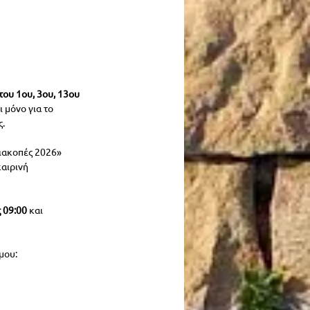
ου 1ου, 3ου, 13ου 
 μόνο για το 
ς.
ιακοπές 2026» 
αιρινή 
 09:00
 και 
μου: 