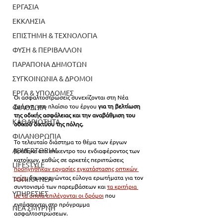
ΕΡΓΑΣΙΑ
ΕΚΚΛΗΣΙΑ
ΕΠΙΣΤΗΜΗ & ΤΕΧΝΟΛΟΓΙΑ
ΦΥΣΗ & ΠΕΡΙΒΑΛΛΟΝ
ΠΑΡΑΠΟΝΑ ΔΗΜΟΤΩΝ
ΣΥΓΚΟΙΝΩΝΙΑ & ΔΡΟΜΟΙ
ΕΡΓΑ & ΥΠΟΔΟΜΕΣ
Οι ασφαλτοστρώσεις συνεχίζονται στη Νέα 
Σμύρνη, στο πλαίσιο του έργου 
για τη βελτίωση 
ΦΙΛΟΖΩΙΑ
της οδικής ασφάλειας και την αναβάθμιση του 
ΚΑΘΑΡΙΟΤΗΤΑ
οδικού δικτύου της πόλης.
ΦΙΛΑΝΘΡΩΠΙΑ
Το τελευταίο διάστημα το θέμα των έργων 
ADVERTORIAL
βρέθηκε στο επίκεντρο του ενδιαφέροντος των 
κατοίκων, καθώς σε αρκετές περιπτώσεις 
LIFESTYLE
προηγήθηκαν εργασίες εγκατάστασης οπτικών 
ινών
, δημιουργώντας εύλογα ερωτήματα για τον 
ΤΟΠΙΚΑ ΝΕΑ
συντονισμό των παρεμβάσεων και 
τα κριτήρια 
ΥΠΗΡΕΣΙΕΣ
με τα οποία επιλέγονται οι δρόμοι
 που 
εντάσσονται στο πρόγραμμα 
ΝΕΑ ΣΜΥΡΝΗ
ασφαλτοστρώσεων.