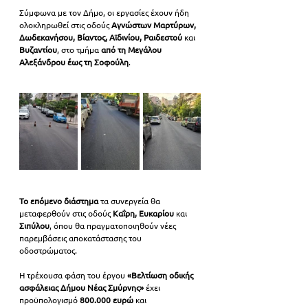
Σύμφωνα με τον Δήμο, οι εργασίες έχουν ήδη 
ολοκληρωθεί στις οδούς 
Αγνώστων Μαρτύρων, 
Δωδεκανήσου, Βίαντος, Αϊδινίου, Ραιδεστού
 και 
Βυζαντίου
, στο τμήμα 
από τη Μεγάλου 
Αλεξάνδρου έως τη Σοφούλη
.
Το επόμενο διάστημα
 τα συνεργεία θα 
μεταφερθούν στις οδούς 
Καΐρη, Ευκαρίου 
και 
Σιπύλου
, όπου θα πραγματοποιηθούν νέες 
παρεμβάσεις αποκατάστασης του 
οδοστρώματος.
Η τρέχουσα φάση του έργου
 «Βελτίωση οδικής 
ασφάλειας Δήμου Νέας Σμύρνης»
 έχει 
προϋπολογισμό 
800.000 ευρώ 
και 