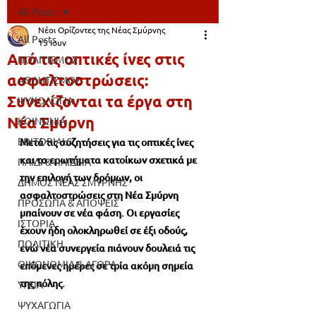
All Posts
Νέοι Ορίζοντες της Νέας Σμύρνης
All Posts
15 Ιουν
Από τις οπτικές ίνες στις
ΠΟΛΙΤΙΣΜΟΣ
ασφαλτοστρώσεις:
ΑΘΛΗΤΙΣΜΟΣ
Συνεχίζονται τα έργα στη
ΨΥΧΟΛΟΓΙΑ
Νέα Σμύρνη
ΚΟΙΝΩΝΙΑ
EDITORIALS
Μετά τις συζητήσεις για τις οπτικές ίνες 
και τα ερωτήματα κατοίκων σχετικά με 
ΠΑΙΔΙ & ΠΑΙΔΕΙΑ
την επιλογή των δρόμων, οι 
ΔΗΜΟΣ ΝΕΑΣ ΣΜΥΡΝΗΣ
ασφαλτοστρώσεις στη Νέα Σμύρνη 
ΠΡΟΣΩΠΑ & ΑΠΟΨΕΙΣ
μπαίνουν σε νέα φάση. Οι εργασίες 
ΙΣΤΟΡΙΑ
έχουν ήδη ολοκληρωθεί σε έξι οδούς, 
ΠΟΛΙΤΙΚΗ
ενώ νέα συνεργεία πιάνουν δουλειά τις 
ΟΙΚΟΝΟΜΙΑ & ΑΓΟΡΑ
επόμενες ημέρες σε τρία ακόμη σημεία 
της πόλης.
ΥΓΕΙΑ
ΨΥΧΑΓΩΓΙΑ