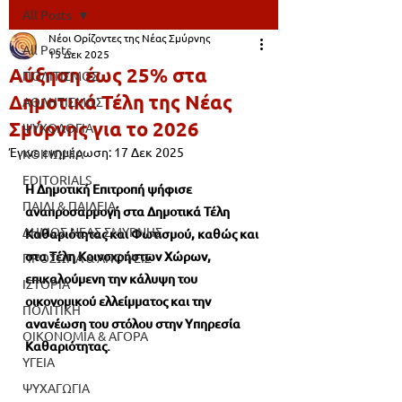
All Posts
Νέοι Ορίζοντες της Νέας Σμύρνης
All Posts
15 Δεκ 2025
Αύξηση έως 25% στα
ΠΟΛΙΤΙΣΜΟΣ
Δημοτικά Τέλη της Νέας
ΑΘΛΗΤΙΣΜΟΣ
Σμύρνης για το 2026
ΨΥΧΟΛΟΓΙΑ
Έγινε ενημέρωση:
17 Δεκ 2025
ΚΟΙΝΩΝΙΑ
EDITORIALS
Η Δημοτική Επιτροπή ψήφισε 
ΠΑΙΔΙ & ΠΑΙΔΕΙΑ
αναπροσαρμογή στα Δημοτικά Τέλη 
ΔΗΜΟΣ ΝΕΑΣ ΣΜΥΡΝΗΣ
Καθαριότητας και Φωτισμού, καθώς και 
στα Τέλη Κοινοχρήστων Χώρων, 
ΠΡΟΣΩΠΑ & ΑΠΟΨΕΙΣ
επικαλούμενη την κάλυψη του 
ΙΣΤΟΡΙΑ
οικονομικού 
ελλείμματος και την 
ΠΟΛΙΤΙΚΗ
ανανέωση του στόλου στην Υπηρεσία 
ΟΙΚΟΝΟΜΙΑ & ΑΓΟΡΑ
Καθαριότητας. 
ΥΓΕΙΑ
ΨΥΧΑΓΩΓΙΑ