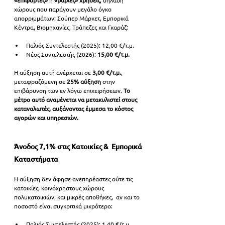
χώρους που παράγουν μεγάλο όγκο 
απορριμμάτων: Σούπερ Μάρκετ, Εμπορικά 
Κέντρα, Βιομηχανίες, Τράπεζες και Γκαράζ:
Παλιός Συντελεστής (2025): 12,00 €/τ.μ. 
Νέος Συντελεστής (2026): 
15,00 €/τ.μ. 
Η αύξηση αυτή ανέρχεται σε 
3,00 €/τ.μ.
, 
μεταφραζόμενη σε 
25%
αύξηση 
στην 
επιβάρυνση των εν λόγω επιχειρήσεων.
 Το 
μέτρο αυτό αναμένεται να μετακυλιστεί στους 
καταναλωτές, αυξάνοντας έμμεσα το κόστος 
αγορών και υπηρεσιών.
Άνοδος 7,1% στις Κατοικίες &  
Εμπορικά 
Καταστήματα
Η αύξηση δεν άφησε ανεπηρέαστες ούτε τις 
κατοικίες, κοινόχρηστους χώρους 
πολυκατοικιών, και μικρές αποθήκες,  αν και το 
ποσοστό είναι συγκριτικά μικρότερο:
Παλιός Συντελεστής (2025): 1,40 €/τ.μ. 