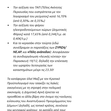
Την αύξηση του ΤΑΠ (Τέλος Ακίνητης 
Περιουσίας που εισπράττεται με τον 
λογαριασμό του ρεύματος) κατά 16,70% 
(από 0,30‰ σε 0,35‰)
Την αύξηση του φόρου 
ηλεκτροδοτούμενων χώρων (Δημοτικός 
Φόρος) κατά 17,65% (από 0,34€/τ.μ. σε 
0,40€/τ.μ.)
Και το κερασάκι στην τούρτα (εδώ 
συνέδραμαν οι παρατάξεις των 
ΣΥΡΙΖΑ/
ΝΕ.ΑΡ.
 και
 «Πόλη ανάποδα»
): Αποφάσισαν 
τη συνδιοργάνωση «λευκής νύχτας» την 
Παρασκευή 19/12, δηλαδή την επέκταση 
του ωραρίου λειτουργίας των 
καταστημάτων μέχρι τις 23.30!
Τα κατάφεραν όλα! Μαζί με τον Κρατικό 
Προϋπολογισμό που τσακίζει τις λαϊκές 
οικογένειες με τη στροφή στην πολεμική 
οικονομία, η Δημοτική Αρχή έρχεται να 
προσθέσει κι άλλα βάρη στο όνομα της
 «ανάγκης 
ενίσχυσης του Αναπτυξιακού Προγράμματος του 
Δήμου»
! Δηλαδή, ως τοπικό κράτος, συνέχεια 
του κεντρικού κράτους, τα αρπάζει από τους 