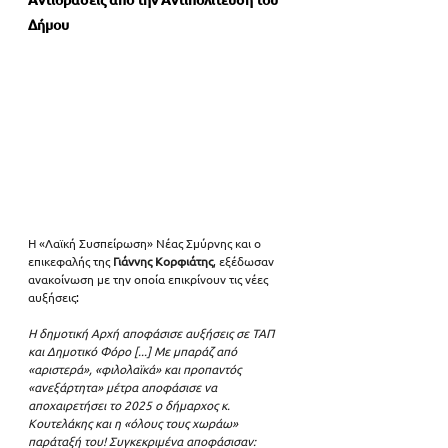
Δήμου
Η «Λαϊκή Συσπείρωση» Νέας Σμύρνης και ο 
επικεφαλής της 
Γιάννης Κορφιάτης
, εξέδωσαν 
ανακοίνωση με την οποία επικρίνουν τις νέες 
αυξήσεις
: 
Η δημοτική Αρχή αποφάσισε αυξήσεις σε ΤΑΠ 
και Δημοτικό Φόρο [...] Με μπαράζ από 
«αριστερά», «φιλολαϊκά» και προπαντός 
«ανεξάρτητα» μέτρα αποφάσισε να 
αποχαιρετήσει το 2025 ο δήμαρχος κ. 
Κουτελάκης και η «όλους τους χωράω» 
παράταξή του! Συγκεκριμένα αποφάσισαν: 