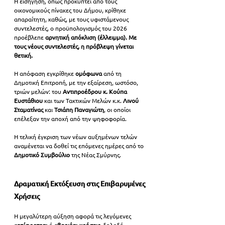
Η εισήγηση, όπως προκύπτει από τους 
οικονομικούς πίνακες του Δήμου, κρίθηκε 
απαραίτητη, καθώς, με τους υφιστάμενους 
συντελεστές, ο προϋπολογισμός του 2026 
προέβλεπε 
αρνητική απόκλιση
(έλλειμμα). Με 
τους νέους συντελεστές, η πρόβλεψη γίνεται 
θετική.
Η απόφαση εγκρίθηκε 
ομόφωνα
 από τη 
Δημοτική Επιτροπή, με την εξαίρεση, ωστόσο, 
τριών μελών: του 
Αντιπροέδρου κ. Κούπα 
Ευστάθιου
 και των Τακτικών Μελών κ.κ.
 Λινού 
Σταματίνας 
και 
Τσιάπη Παναγιώτη
, οι οποίοι 
επέλεξαν την αποχή από την ψηφοφορία.
Η τελική έγκριση των νέων αυξημένων τελών 
αναμένεται να δοθεί τις επόμενες ημέρες από το 
Δημοτικό Συμβούλιο
 της Νέας Σμύρνης.
Δραματική Εκτόξευση στις Επιβαρυμένες 
Χρήσεις
Η μεγαλύτερη αύξηση αφορά τις λεγόμενες 
«επίφορτες»
 ή 
«βαριές» χρήσεις
, δηλαδή 