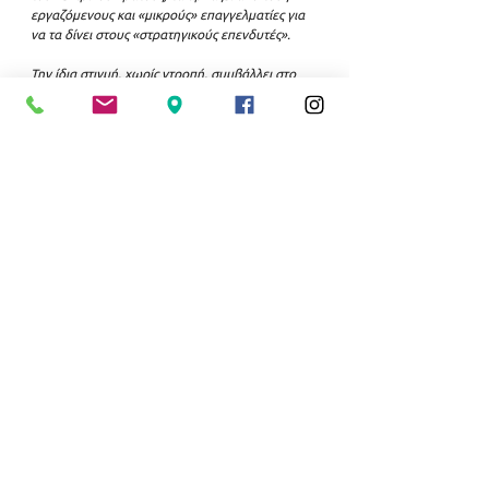
εργαζόμενους και «μικρούς» επαγγελματίες για 
να τα δίνει στους «στρατηγικούς επενδυτές».
Την ίδια στιγμή, χωρίς ντροπή, συμβάλλει στο 
ξεχείλωμα του ωραρίου των εμποροϋπαλλήλων 
με την αντιδραστική «λευκή νύχτα», 
συμπλέοντας και σε αυτό με το κυβερνητικό 
όραμα των 13 ωρών εργασίας. Στην 
πραγματικότητα πρόκειται για μαύρη νύχτα τόσο 
για τους εργαζόμενους όσο και για τους 
βιοποριστές αυτοαπασχολούμενους.
Η Λαϊκή Συσπείρωση Νέας Σμύρνης καταψήφισε 
την αύξηση του ΤΑΠ, την αύξηση του φόρου 
ηλεκτροδοτούμενων χώρων και την επέκταση 
του ωραρίου λειτουργίας των καταστημάτων.
Καταγγέλλουμε τη Δημοτική Αρχή, που 
υποκριτικά συμμετέχει στο συμβολικό κλείσιμο 
του Δήμου στις 16 Δεκέμβρη ενάντια στο νέο 
αντιδραστικό Κώδικα Αυτοδιοίκησης που θέλει 
να φέρει η κυβέρνηση και ημέρα ψήφισης του 
αντιλαϊκού κρατικού προϋπολογισμού, τη στιγμή 
που εφαρμόζει την ίδια αντιλαϊκή πολιτική, 
φορτώνοντας νέα φορολογικά βάρη στις πλάτες 