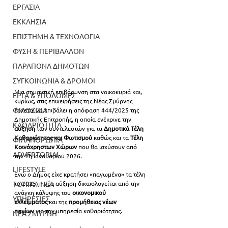
ΕΡΓΑΣΙΑ
ΕΚΚΛΗΣΙΑ
ΕΠΙΣΤΗΜΗ & ΤΕΧΝΟΛΟΓΙΑ
ΦΥΣΗ & ΠΕΡΙΒΑΛΛΟΝ
ΠΑΡΑΠΟΝΑ ΔΗΜΟΤΩΝ
ΣΥΓΚΟΙΝΩΝΙΑ & ΔΡΟΜΟΙ
Μια σημαντική επιβάρυνση στα νοικοκυριά και, 
ΕΡΓΑ & ΥΠΟΔΟΜΕΣ
κυρίως, στις επιχειρήσεις της Νέας Σμύρνης 
ΦΙΛΟΖΩΙΑ
έρχεται να επιβάλει η απόφαση 444/2025 της 
Δημοτικής Επιτροπής, η οποία ενέκρινε την 
ΚΑΘΑΡΙΟΤΗΤΑ
αύξηση
 των συντελεστών για τα 
Δημοτικά Τέλη 
Καθαριότητας και Φωτισμού
 καθώς και τα 
Τέλη 
ΦΙΛΑΝΘΡΩΠΙΑ
Κοινόχρηστων Χώρων
 που θα ισχύσουν από 
ADVERTORIAL
την 1η Ιανουαρίου 2026.
LIFESTYLE
Ενώ ο Δήμος είχε κρατήσει «παγωμένα» τα τέλη 
το 2025, η νέα αύξηση δικαιολογείται από την 
ΤΟΠΙΚΑ ΝΕΑ
ανάγκη κάλυψης του 
οικονομικού 
ΥΠΗΡΕΣΙΕΣ
ελλείμματος
 και της 
προμήθειας νέων 
παγίων
 για την υπηρεσία καθαριότητας.
ΝΕΑ ΣΜΥΡΝΗ