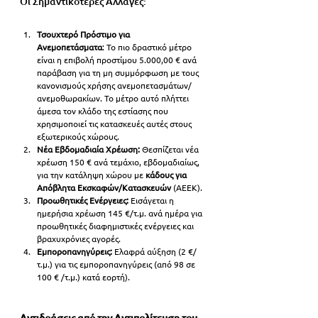
Οι Σημαντικότερες Αλλαγές:
Τσουχτερό Πρόστιμο για 
Ανεμοπετάσματα
: Το πιο δραστικό μέτρο 
είναι η επιβολή προστίμου 5.000,00 € ανά 
παράβαση για τη μη συμμόρφωση με τους 
κανονισμούς χρήσης ανεμοπετασμάτων/
ανεμοθωρακίων. Το μέτρο αυτό πλήττει 
άμεσα τον κλάδο της εστίασης που 
χρησιμοποιεί τις κατασκευές αυτές στους 
εξωτερικούς χώρους.
Νέα Εβδομαδιαία Χρέωση:
 Θεσπίζεται νέα 
χρέωση 150 € ανά τεμάχιο, εβδομαδιαίως, 
για την κατάληψη χώρου με 
κάδους για 
Απόβλητα Εκσκαφών/Κατασκευών
 (ΑΕΕΚ).
Προωθητικές Ενέργειες:
 Εισάγεται η 
ημερήσια χρέωση 145 €/τ.μ. ανά ημέρα για 
προωθητικές διαφημιστικές ενέργειες και 
βραχυχρόνιες αγορές.
Εμποροπανηγύρεις:
 Ελαφρά αύξηση (2 €/
τ.μ.) για τις εμποροπανηγύρεις (από 98 σε 
100 € /τ.μ.) κατά εορτή).
Αντιδράσεις από την Αντιπολίτευση του 