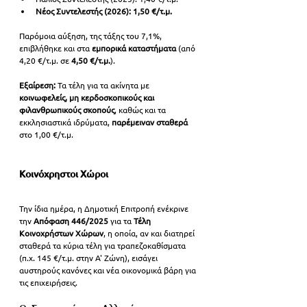
Νέος Συντελεστής (2026):
1,50 €/τ.μ. 
Παρόμοια αύξηση, της τάξης του 7,1%, 
επιβλήθηκε και στα 
εμπορικά καταστήματα
 (από 
4,20 €/τ.μ. σε 
4,50 €/τ.μ.
).
Εξαίρεση:
 Τα τέλη για τα ακίνητα με 
κοινωφελείς, μη κερδοσκοπικούς και 
φιλανθρωπικούς σκοπούς
, καθώς και τα 
εκκλησιαστικά ιδρύματα, 
παρέμειναν σταθερά 
στο 1,00 €/τ.μ.
Κοινόχρηστοι Χώροι
Την ίδια ημέρα, η Δημοτική Επιτροπή ενέκρινε 
την 
Απόφαση 446/2025
 για τα 
Τέλη 
Κοινοχρήστων Χώρων
, η οποία, αν και διατηρεί 
σταθερά τα κύρια τέλη για τραπεζοκαθίσματα 
(π.χ. 145 €/τ.μ. στην Α' Ζώνη), εισάγει 
αυστηρούς κανόνες και νέα οικονομικά βάρη για 
τις επιχειρήσεις.