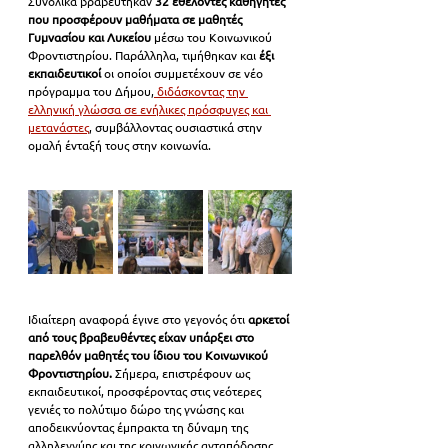
Συνολικά βραβεύτηκαν
 32 εθελοντές καθηγητές
που προσφέρουν μαθήματα σε μαθητές 
Γυμνασίου και Λυκείου 
μέσω του Κοινωνικού 
Φροντιστηρίου. Παράλληλα, τιμήθηκαν και
 έξι 
εκπαιδευτικοί
 οι οποίοι συμμετέχουν σε νέο 
πρόγραμμα του Δήμου,
 διδάσκοντας την 
ελληνική γλώσσα σε ενήλικες πρόσφυγες και 
μετανάστες
, συμβάλλοντας ουσιαστικά στην 
ομαλή ένταξή τους στην κοινωνία.
Ιδιαίτερη αναφορά έγινε στο γεγονός ότι 
αρκετοί 
από τους βραβευθέντες είχαν υπάρξει στο 
παρελθόν μαθητές του ίδιου του Κοινωνικού 
Φροντιστηρίου.
 Σήμερα, επιστρέφουν ως 
εκπαιδευτικοί, προσφέροντας στις νεότερες 
γενιές το πολύτιμο δώρο της γνώσης και 
αποδεικνύοντας έμπρακτα τη δύναμη της 
αλληλεγγύης και της κοινωνικής ανταπόδοσης.