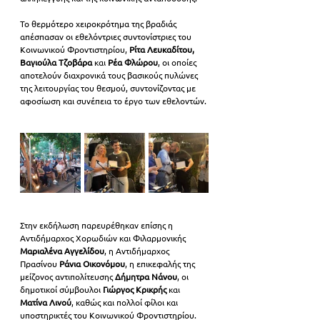
Το θερμότερο χειροκρότημα της βραδιάς 
απέσπασαν οι εθελόντριες συντονίστριες του 
Κοινωνικού Φροντιστηρίου, 
Ρίτα Λευκαδίτου, 
Βαγιούλα Τζοβάρα 
και 
Ρέα Φλώρου
, οι οποίες 
αποτελούν διαχρονικά τους βασικούς πυλώνες 
της λειτουργίας του θεσμού, συντονίζοντας με 
αφοσίωση και συνέπεια το έργο των εθελοντών.
Στην εκδήλωση παρευρέθηκαν επίσης η 
Αντιδήμαρχος Χορωδιών και Φιλαρμονικής
Μαριαλένα Αγγελίδου
, η Αντιδήμαρχος 
Πρασίνου
 Ράνια Οικονόμου
, η επικεφαλής της 
μείζονος αντιπολίτευσης 
Δήμητρα Νάνου
, οι 
δημοτικοί σύμβουλοι
 Γιώργος Κρικρής 
και 
Ματίνα Λινού
, καθώς και πολλοί φίλοι και 
υποστηρικτές του Κοινωνικού Φροντιστηρίου.