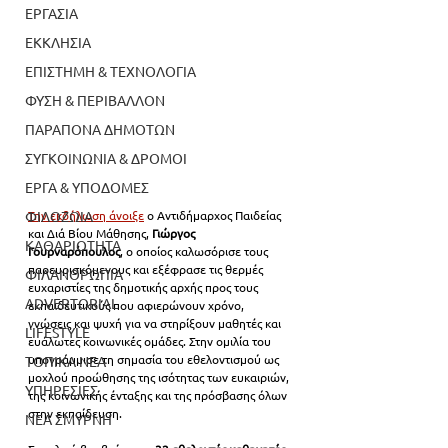
ΕΡΓΑΣΙΑ
ΕΚΚΛΗΣΙΑ
ΕΠΙΣΤΗΜΗ & ΤΕΧΝΟΛΟΓΙΑ
ΦΥΣΗ & ΠΕΡΙΒΑΛΛΟΝ
ΠΑΡΑΠΟΝΑ ΔΗΜΟΤΩΝ
ΣΥΓΚΟΙΝΩΝΙΑ & ΔΡΟΜΟΙ
ΕΡΓΑ & ΥΠΟΔΟΜΕΣ
ΦΙΛΟΖΩΙΑ
Την εκδήλωση άνοιξε
 ο Αντιδήμαρχος Παιδείας 
και Διά Βίου Μάθησης,
 Γιώργος 
ΚΑΘΑΡΙΟΤΗΤΑ
Γουρναρόπουλος
, ο οποίος καλωσόρισε τους 
παρευρισκόμενους και εξέφρασε τις θερμές 
ΦΙΛΑΝΘΡΩΠΙΑ
ευχαριστίες της δημοτικής αρχής προς τους 
ADVERTORIAL
εκπαιδευτικούς που αφιερώνουν χρόνο, 
γνώσεις και ψυχή για να στηρίξουν μαθητές και 
LIFESTYLE
ευάλωτες κοινωνικές ομάδες. Στην ομιλία του 
υπογράμμισε τη σημασία του εθελοντισμού ως 
ΤΟΠΙΚΑ ΝΕΑ
μοχλού προώθησης της ισότητας των ευκαιριών, 
ΥΠΗΡΕΣΙΕΣ
της κοινωνικής ένταξης και της πρόσβασης όλων 
στην εκπαίδευση.
ΝΕΑ ΣΜΥΡΝΗ