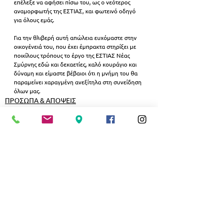
επέλεξε να αφήσει πίσω του, ως ο νεότερος 
αναμορφωτής της ΕΣΤΙΑΣ, και φωτεινό οδηγό 
για όλους εμάς.
Για την θλιβερή αυτή απώλεια ευχόμαστε στην 
οικογένειά του, που έχει έμπρακτα στηρίξει με 
ποικίλους τρόπους το έργο της ΕΣΤΙΑΣ Νέας 
Σμύρνης εδώ και δεκαετίες, καλό κουράγιο και 
δύναμη και είμαστε βέβαιοι ότι η μνήμη του θα 
παραμείνει χαραγμένη ανεξίτηλα στη συνείδηση 
όλων μας.
ΠΡΟΣΩΠΑ & ΑΠΟΨΕΙΣ
ΠΟΛΙΤΙΣΜΟΣ
Εμφάνιση όλων
Σχετικές αναρτήσεις