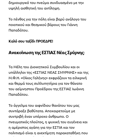
δημιουργικό του πνεύμα συνδυασμένο με την 
υψηλή αισθητική του αντίληψη.
Το πένθος για την πόλη είναι βαρύ ανάλογο του 
ποιοτικού και θεσμικού βάρους του Γιάννη 
Παπαδάτου.
Καλό σου ταξίδι ΠΡΟΕΔΡΕ!
Ανακοίνωση της ΕΣΤΙΑΣ Νέας Σμύρνης:
Τα Μέλη του Διοικητικού Συμβουλίου και οι 
υπάλληλοι της «ΕΣΤΙΑΣ ΝΕΑΣ ΣΜΥΡΝΗΣ» και της 
Μ.Φ.Η. «Οίκος Γαλήνης» εκφράζουν τα ειλικρινή 
και θερμά τους συλλυπητήρια για τον θάνατο 
του αείμνηστου Προέδρου της ΕΣΤΙΑΣ Ιωάννη 
Παπαδάτου.
Το άγγελμα του αιφνίδιου θανάτου του μας 
συντάραξε βαθύτατα. Αποχαιρετούμε με 
συντριβή έναν υπέροχο άνθρωπο. Ο 
πνευματικός πλούτος, η ψυχική του ευγένεια και 
η αμέριστος αγάπη για την ΕΣΤΙΑ και τον 
πολιτισμό είναι η ανεκτίμητη παρακαταθήκη που 