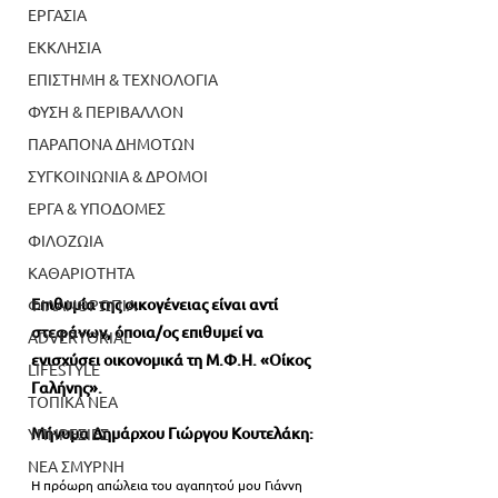
ΕΡΓΑΣΙΑ
ΕΚΚΛΗΣΙΑ
ΕΠΙΣΤΗΜΗ & ΤΕΧΝΟΛΟΓΙΑ
ΦΥΣΗ & ΠΕΡΙΒΑΛΛΟΝ
ΠΑΡΑΠΟΝΑ ΔΗΜΟΤΩΝ
ΣΥΓΚΟΙΝΩΝΙΑ & ΔΡΟΜΟΙ
ΕΡΓΑ & ΥΠΟΔΟΜΕΣ
ΦΙΛΟΖΩΙΑ
ΚΑΘΑΡΙΟΤΗΤΑ
Επιθυμία της οικογένειας είναι αντί 
ΦΙΛΑΝΘΡΩΠΙΑ
στεφάνων, όποια/ος επιθυμεί να 
ADVERTORIAL
ενισχύσει οικονομικά τη Μ.Φ.Η. «Οίκος 
LIFESTYLE
Γαλήνης».
ΤΟΠΙΚΑ ΝΕΑ
Μήνυμα Δημάρχου Γιώργου Κουτελάκη:
ΥΠΗΡΕΣΙΕΣ
ΝΕΑ ΣΜΥΡΝΗ
Η πρόωρη απώλεια του αγαπητού μου Γιάννη 