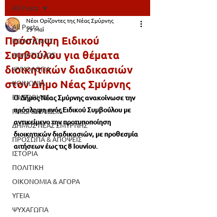
All Posts
Νέοι Ορίζοντες της Νέας Σμύρνης
All Posts
29 Μαΐ
Πρόσληψη Ειδικού
ΠΟΛΙΤΙΣΜΟΣ
Συμβούλου για θέματα
ΑΘΛΗΤΙΣΜΟΣ
διοικητικών διαδικασιών
ΨΥΧΟΛΟΓΙΑ
στον Δήμο Νέας Σμύρνης
ΚΟΙΝΩΝΙΑ
EDITORIALS
Ο Δήμος Νέας Σμύρνης ανακοίνωσε την 
πρόσληψη ενός Ειδικού Συμβούλου με 
ΠΑΙΔΙ & ΠΑΙΔΕΙΑ
αντικείμενο την προτυποποίηση 
ΔΗΜΟΣ ΝΕΑΣ ΣΜΥΡΝΗΣ
διοικητικών διαδικασιών, με προθεσμία 
ΠΡΟΣΩΠΑ & ΑΠΟΨΕΙΣ
αιτήσεων έως τις 8 Ιουνίου.
ΙΣΤΟΡΙΑ
ΠΟΛΙΤΙΚΗ
ΟΙΚΟΝΟΜΙΑ & ΑΓΟΡΑ
ΥΓΕΙΑ
ΨΥΧΑΓΩΓΙΑ