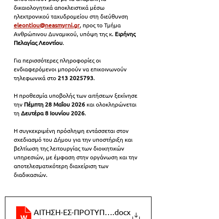
δικαιολογητικά αποκλειστικά μέσω 
ηλεκτρονικού ταχυδρομείου στη διεύθυνση 
eleontiou@neasmyrni.gr
, προς το Τμήμα 
Ανθρώπινου Δυναμικού, υπόψη της κ. 
Ειρήνης 
Πελαγίας Λεοντίου
.
Για περισσότερες πληροφορίες οι 
ενδιαφερόμενοι μπορούν να επικοινωνούν 
τηλεφωνικά στο 
213 2025793
.
Η προθεσμία υποβολής των αιτήσεων ξεκίνησε 
την 
Πέμπτη 28 Μαΐου 2026
 και ολοκληρώνεται 
τη 
Δευτέρα 8 Ιουνίου 2026
.
Η συγκεκριμένη πρόσληψη εντάσσεται στον 
σχεδιασμό του Δήμου για την υποστήριξη και 
βελτίωση της λειτουργίας των διοικητικών 
υπηρεσιών, με έμφαση στην οργάνωση και την 
αποτελεσματικότερη διαχείριση των 
διαδικασιών.
ΑΙΤΗΣΗ-ΕΣ-ΠΡΟΤΥΠΩΝ-ΔΙΟΙΚ-ΔΙΑΔ1
.docx