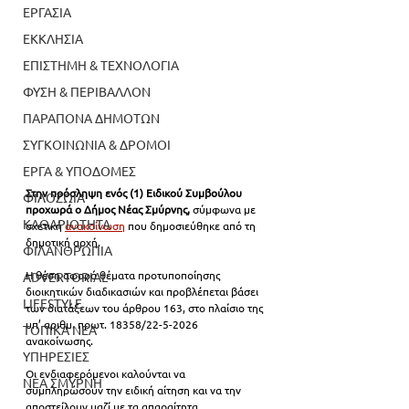
ΕΡΓΑΣΙΑ
ΕΚΚΛΗΣΙΑ
ΕΠΙΣΤΗΜΗ & ΤΕΧΝΟΛΟΓΙΑ
ΦΥΣΗ & ΠΕΡΙΒΑΛΛΟΝ
ΠΑΡΑΠΟΝΑ ΔΗΜΟΤΩΝ
ΣΥΓΚΟΙΝΩΝΙΑ & ΔΡΟΜΟΙ
ΕΡΓΑ & ΥΠΟΔΟΜΕΣ
Στην πρόσληψη ενός (1) Ειδικού Συμβούλου 
ΦΙΛΟΖΩΙΑ
προχωρά ο Δήμος Νέας Σμύρνης, 
σύμφωνα με 
ΚΑΘΑΡΙΟΤΗΤΑ
σχετική 
ανακοίνωση
 που δημοσιεύθηκε από τη 
δημοτική αρχή.
ΦΙΛΑΝΘΡΩΠΙΑ
Η θέση αφορά θέματα προτυποποίησης 
ADVERTORIAL
διοικητικών διαδικασιών και προβλέπεται βάσει 
LIFESTYLE
των διατάξεων του άρθρου 163, στο πλαίσιο της 
υπ’ αριθμ. πρωτ. 18358/22-5-2026 
ΤΟΠΙΚΑ ΝΕΑ
ανακοίνωσης.
ΥΠΗΡΕΣΙΕΣ
Οι ενδιαφερόμενοι καλούνται να 
ΝΕΑ ΣΜΥΡΝΗ
συμπληρώσουν την ειδική αίτηση και να την 
αποστείλουν μαζί με τα απαραίτητα 