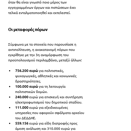
όταν θα είναι γνωστό ποιο μέρος των 
εγγεγραμμένων έργων και πιστώσεων έχει 
τελικά ενταλματοποιηθεί και εκτελεστεί.
Οι μεταφορές πόρων
Σύμφωνα με τα στοιχεία που παρουσίασε η 
αντιπολίτευση, η ανακατανομή πόρων που 
εγκρίθηκε με την 3η αναμόρφωση του 
προϋπολογισμού περιλαμβάνει, μεταξύ άλλων:
756.200 ευρώ
 για πολιτιστικές, 
ψυχαγωγικές, αθλητικές και κοινωνικές 
δραστηριότητες.
100.000 ευρώ
 για τη λειτουργία 
πολιτιστικών δομών.
240.000 
ευρώ για επισκευή και συντήρηση 
ηλεκτροφωτισμού του δημοτικού σταδίου.
111.000
 ευρώ για εξειδικευμένες 
υπηρεσίες που αφορούν σφάλματα αρχείου 
του ΔΕΔΔΗΕ.
559.156
 ευρώ για είδη διατροφής προς 
άμεση ανάλωση και 310.000 ευρώ για 