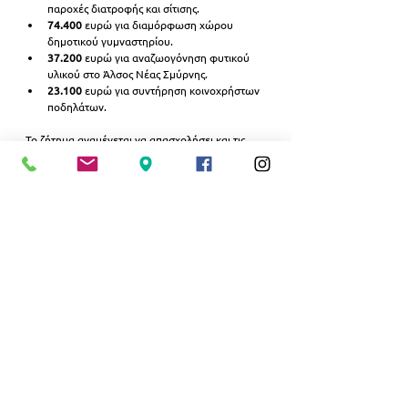
παροχές διατροφής και σίτισης.
74.400
 ευρώ για διαμόρφωση χώρου 
δημοτικού γυμναστηρίου.
37.200
 ευρώ για αναζωογόνηση φυτικού 
υλικού στο Άλσος Νέας Σμύρνης.
23.100
 ευρώ για συντήρηση κοινοχρήστων 
ποδηλάτων.
Το ζήτημα αναμένεται να απασχολήσει και τις 
επόμενες συνεδριάσεις του Δημοτικού 
Συμβουλίου, καθώς η πορεία των έργων και η 
απορρόφηση των πιστώσεων θα αποτελέσουν 
βασικό πεδίο πολιτικής αντιπαράθεσης στη Νέα 
Σμύρνη.
ΠΟΛΙΤΙΚΗ
Εμφάνιση όλων
Σχετικές αναρτήσεις