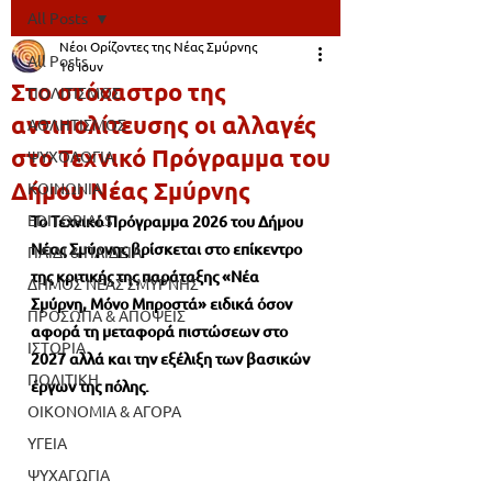
All Posts
Νέοι Ορίζοντες της Νέας Σμύρνης
All Posts
16 Ιουν
Στο στόχαστρο της
ΠΟΛΙΤΙΣΜΟΣ
αντιπολίτευσης οι αλλαγές
ΑΘΛΗΤΙΣΜΟΣ
στο Τεχνικό Πρόγραμμα του
ΨΥΧΟΛΟΓΙΑ
Δήμου Νέας Σμύρνης
ΚΟΙΝΩΝΙΑ
EDITORIALS
Το Τεχνικό Πρόγραμμα 2026 του Δήμου 
Νέας Σμύρνης βρίσκεται στο επίκεντρο 
ΠΑΙΔΙ & ΠΑΙΔΕΙΑ
της κριτικής της παράταξης «Νέα 
ΔΗΜΟΣ ΝΕΑΣ ΣΜΥΡΝΗΣ
Σμύρνη, Μόνο Μπροστά» ειδικά όσον 
ΠΡΟΣΩΠΑ & ΑΠΟΨΕΙΣ
αφορά τη μεταφορά πιστώσεων στο 
ΙΣΤΟΡΙΑ
2027 αλλά και την εξέλιξη των βασικών 
ΠΟΛΙΤΙΚΗ
έργων της πόλης.
ΟΙΚΟΝΟΜΙΑ & ΑΓΟΡΑ
ΥΓΕΙΑ
ΨΥΧΑΓΩΓΙΑ