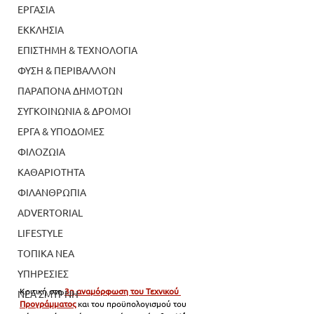
ΕΡΓΑΣΙΑ
ΕΚΚΛΗΣΙΑ
ΕΠΙΣΤΗΜΗ & ΤΕΧΝΟΛΟΓΙΑ
ΦΥΣΗ & ΠΕΡΙΒΑΛΛΟΝ
ΠΑΡΑΠΟΝΑ ΔΗΜΟΤΩΝ
ΣΥΓΚΟΙΝΩΝΙΑ & ΔΡΟΜΟΙ
ΕΡΓΑ & ΥΠΟΔΟΜΕΣ
ΦΙΛΟΖΩΙΑ
ΚΑΘΑΡΙΟΤΗΤΑ
ΦΙΛΑΝΘΡΩΠΙΑ
ADVERTORIAL
LIFESTYLE
ΤΟΠΙΚΑ ΝΕΑ
ΥΠΗΡΕΣΙΕΣ
Κριτική στη 
3η αναμόρφωση του Τεχνικού 
ΝΕΑ ΣΜΥΡΝΗ
Προγράμματος
 και του προϋπολογισμού του 