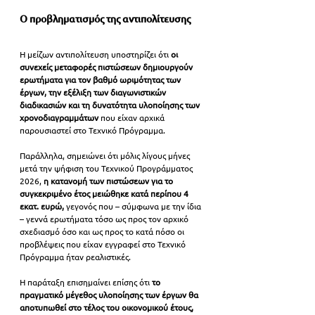
Ο προβληματισμός της αντιπολίτευσης
Η μείζων αντιπολίτευση υποστηρίζει ότι 
οι 
συνεχείς μεταφορές πιστώσεων δημιουργούν 
ερωτήματα για τον βαθμό ωριμότητας των 
έργων, την εξέλιξη των διαγωνιστικών 
διαδικασιών και τη δυνατότητα υλοποίησης των 
χρονοδιαγραμμάτων
 που είχαν αρχικά 
παρουσιαστεί στο Τεχνικό Πρόγραμμα.
Παράλληλα, σημειώνει ότι μόλις λίγους μήνες 
μετά την ψήφιση του Τεχνικού Προγράμματος 
2026, 
η κατανομή των πιστώσεων για το 
συγκεκριμένο έτος μειώθηκε κατά περίπου 4 
εκατ. ευρώ,
 γεγονός που – σύμφωνα με την ίδια 
– γεννά ερωτήματα τόσο ως προς τον αρχικό 
σχεδιασμό όσο και ως προς το κατά πόσο οι 
προβλέψεις που είχαν εγγραφεί στο Τεχνικό 
Πρόγραμμα ήταν ρεαλιστικές.
Η παράταξη επισημαίνει επίσης ότι
 το 
πραγματικό μέγεθος υλοποίησης των έργων θα 
αποτυπωθεί στο τέλος του οικονομικού έτους,