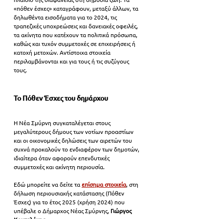
«πόθεν έσχες» καταγράφουν, μεταξύ άλλων, τα 
δηλωθέντα εισοδήματα για το 2024, τις 
τραπεζικές υποχρεώσεις και δανειακές οφειλές, 
τα ακίνητα που κατέχουν τα πολιτικά πρόσωπα, 
καθώς και τυχόν συμμετοχές σε επιχειρήσεις ή 
κατοχή μετοχών. Αντίστοιχα στοιχεία 
περιλαμβάνονται και για τους ή τις συζύγους 
τους.
Το Πόθεν Έσχες του δημάρχου
Η Νέα Σμύρνη συγκαταλέγεται στους 
μεγαλύτερους δήμους των νοτίων προαστίων 
και οι οικονομικές δηλώσεις των αιρετών του 
συχνά προκαλούν το ενδιαφέρον των δημοτών, 
ιδιαίτερα όταν αφορούν επενδυτικές 
συμμετοχές και ακίνητη περιουσία.
Εδώ μπορείτε να δείτε τα 
επίσημα στοιχεία
, στη 
δήλωση περιουσιακής κατάστασης (Πόθεν 
Έσχες) για το έτος 2025 (χρήση 2024) που 
υπέβαλε ο Δήμαρχος Νέας Σμύρνης,
 Γιώργος 