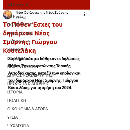
All Posts
Νέοι Ορίζοντες της Νέας Σμύρνης
All Posts
11 Μαΐ
Το Πόθεν Έσχες του
ΠΟΛΙΤΙΣΜΟΣ
δημάρχου Νέας
ΑΘΛΗΤΙΣΜΟΣ
Σμύρνης, Γιώργου
ΨΥΧΟΛΟΓΙΑ
Κουτελάκη
ΚΟΙΝΩΝΙΑ
EDITORIALS
Στη δημοσιότητα δόθηκαν οι δηλώσεις 
Πόθεν Έσχες αιρετών της Τοπικής 
ΠΑΙΔΙ & ΠΑΙΔΕΙΑ
Αυτοδιοίκησης, μεταξύ των οποίων και 
ΔΗΜΟΣ ΝΕΑΣ ΣΜΥΡΝΗΣ
του δημάρχου Νέας Σμύρνης,
 Γιώργου 
ΠΡΟΣΩΠΑ & ΑΠΟΨΕΙΣ
Κουτελάκη
, για τη χρήση του 2024.
ΙΣΤΟΡΙΑ
ΠΟΛΙΤΙΚΗ
ΟΙΚΟΝΟΜΙΑ & ΑΓΟΡΑ
ΥΓΕΙΑ
ΨΥΧΑΓΩΓΙΑ