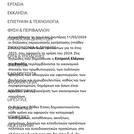
ΕΡΓΑΣΙΑ
ΕΚΚΛΗΣΙΑ
ΕΠΙΣΤΗΜΗ & ΤΕΧΝΟΛΟΓΙΑ
ΦΥΣΗ & ΠΕΡΙΒΑΛΛΟΝ
Αναρτήθηκαν το πρωί της Δευτέρας 11/05/2026 
ΠΑΡΑΠΟΝΑ ΔΗΜΟΤΩΝ
οι δηλώσεις περιουσιακής κατάστασης («πόθεν 
ΣΥΓΚΟΙΝΩΝΙΑ & ΔΡΟΜΟΙ
έσχες») των πολιτικών προσώπων για το έτος 
2025, που αφορούν τη χρήση του 2024. Στις 
ΕΡΓΑ & ΥΠΟΔΟΜΕΣ
δηλώσεις που δημοσίευσε η 
Επιτροπή Ελέγχου 
της Βουλής
, περιλαμβάνονται τα οικονομικά 
ΦΙΛΟΖΩΙΑ
στοιχεία του πρωθυπουργού, των πολιτικών 
ΚΑΘΑΡΙΟΤΗΤΑ
αρχηγών, των υπουργών και υφυπουργών, των 
βουλευτών και ευρωβουλευτών, καθώς και των 
ΦΙΛΑΝΘΡΩΠΙΑ
περιφερειαρχών, δημάρχων και όσων είναι 
ADVERTORIAL
αρμόδιοι για τη διαχείριση των οικονομικών των 
κομμάτων.
LIFESTYLE
Οι δηλώσεις Πόθεν Έσχες δημοσιοποιούνται 
ΤΟΠΙΚΑ ΝΕΑ
κάθε χρόνο και αφορούν την καταγραφή 
ΥΠΗΡΕΣΙΕΣ
εισοδημάτων, καταθέσεων, ακινήτων, 
οχημάτων, δανείων και επενδυτικών προϊόντων 
ΝΕΑ ΣΜΥΡΝΗ
πολιτικών και αυτοδιοικητικών προσώπων, στο 
πλαίσιο της διαφάνειας στη δημόσια ζωή. 
Τα 