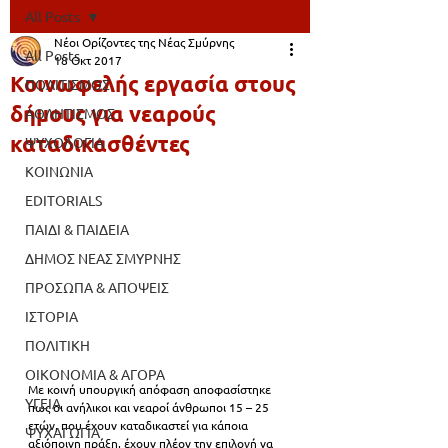
All Posts
Νέοι Ορίζοντες της Νέας Σμύρνης
All Posts
18 Οκτ 2017
Κοινωφελής εργασία στους
ΠΟΛΙΤΙΣΜΟΣ
δήμους για νεαρούς
ΑΘΛΗΤΙΣΜΟΣ
καταδικασθέντες
ΨΥΧΟΛΟΓΙΑ
ΚΟΙΝΩΝΙΑ
EDITORIALS
ΠΑΙΔΙ & ΠΑΙΔΕΙΑ
ΔΗΜΟΣ ΝΕΑΣ ΣΜΥΡΝΗΣ
ΠΡΟΣΩΠΑ & ΑΠΟΨΕΙΣ
ΙΣΤΟΡΙΑ
ΠΟΛΙΤΙΚΗ
ΟΙΚΟΝΟΜΙΑ & ΑΓΟΡΑ
Με κοινή υπουργική απόφαση αποφασίστηκε 
ΥΓΕΙΑ
πως οι ανήλικοι και νεαροί άνθρωποι 15 – 25 
ετών, που έχουν καταδικαστεί για κάποια 
ΨΥΧΑΓΩΓΙΑ
αξιόποινη πράξη, έχουν πλέον την επιλογή να 