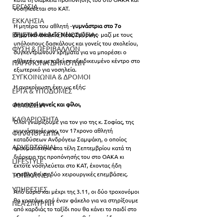
ΕΡΓΑΣΙΑ
νοσηλεύεται στο ΚΑΤ.
ΕΚΚΛΗΣΙΑ
Η μητέρα του αθλητή -
γυμνάστρια στο 7ο 
ΕΠΙΣΤΗΜΗ & ΤΕΧΝΟΛΟΓΙΑ
δημοτικό σχολείο Νέας Σμύρνης
- μαζί με τους 
υπόλοιπους δασκάλους και γονείς του σχολείου, 
ΦΥΣΗ & ΠΕΡΙΒΑΛΛΟΝ
συγκεντρώνουν χρήματα για να μπορέσει ο 
αθλητής να μεταβεί σε εξειδικευμένο κέντρο στο 
ΠΑΡΑΠΟΝΑ ΔΗΜΟΤΩΝ
εξωτερικό για νοσηλεία.
ΣΥΓΚΟΙΝΩΝΙΑ & ΔΡΟΜΟΙ
Η ανακοίνωση έχει ως εξής:
ΕΡΓΑ & ΥΠΟΔΟΜΕΣ
Αγαπητοί γονείς και φίλοι,
ΦΙΛΟΖΩΙΑ
ΚΑΘΑΡΙΟΤΗΤΑ
Όλοι γνωρίζουμε για τον γιο της κ. Σοφίας, της 
γυμνάστριάς μας, τον 17χρονο αθλητή 
ΦΙΛΑΝΘΡΩΠΙΑ
καταδύσεων Ανδρόγεω Σαμψάκη, ο οποίος 
ADVERTORIAL
τραυματίστηκε στα τέλη Σεπτεμβρίου κατά τη 
διάρκεια της προπόνησής του στο ΟΑΚΑ κι 
LIFESTYLE
έκτοτε νοσηλεύεται στο ΚΑΤ, έχοντας ήδη 
υποβληθεί σε δύο χειρουργικές επεμβάσεις.
ΤΟΠΙΚΑ ΝΕΑ
ΥΠΗΡΕΣΙΕΣ
Από αύριο και μέχρι της 3.11, οι δύο τροχονόμοι 
θα κρατάνε από έναν φάκελο για να στηρίξουμε 
ΝΕΑ ΣΜΥΡΝΗ
από καρδιάς το ταξίδι που θα κάνει το παιδί στο 