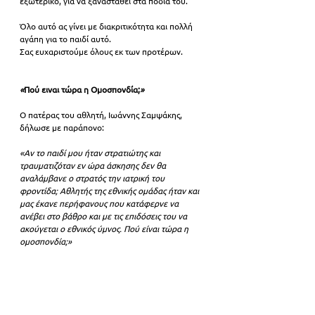
εξωτερικό, για να ξανασταθεί στα πόδια του.
Όλο αυτό ας γίνει με διακριτικότητα και πολλή 
αγάπη για το παιδί αυτό.
Σας ευχαριστούμε όλους εκ των προτέρων.
«
Πού ειναι τώρα η Ομοσπονδία;
»
Ο πατέρας του αθλητή, Ιωάννης Σαμψάκης, 
δήλωσε με παράπονο:
«Αν το παιδί μου ήταν στρατιώτης και 
τραυματιζόταν εν ώρα άσκησης δεν θα 
αναλάμβανε ο στρατός την ιατρική του 
φροντίδα; Αθλητής της εθνικής ομάδας ήταν και 
μας έκανε περήφανους που κατάφερνε να 
ανέβει στο βάθρο και με τις επιδόσεις του να 
ακούγεται ο εθνικός ύμνος. Πού είναι τώρα η 
ομοσπονδία;»