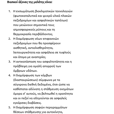
Βασικοί άξονες της μελέτης είναι: 
Η ενσωμάτωση βιοκλιματικών τεχνολογιών 
(φωτοκαταλυτικά και ψυχρά υλικά πλακών 
πεζοδρομίων και ασφαλτικών ταπήτων) 
που μειώνουν σημαντικά τους 
ατμοσφαιρικούς ρύπους και τη 
θερμοκρασία περιβάλλοντος.  
Η διαμόρφωση νέων επιφανειών 
πεζοδρομίων που θα προσφέρουν 
αισθητική, αντιολισθηρότητα, 
λειτουργικότητα και ασφάλεια σε τυφλούς 
και άτομα με αναπηρίες.   
Η αντικατάσταση του ασφαλτοτάπητα και η 
πρόβλεψη για ομαλή απορροή των 
όμβριων υδάτων.  
Η διαμόρφωση των κόμβων 
(διασταυρώσεων) σύμφωνα με τα 
σύγχρονα διεθνή δεδομένα, έτσι ώστε να 
καθίσταται αδύνατη η στάθμευση οχημάτων 
όμορα σ’ αυτούς, να βελτιωθεί η ορατότητα 
και οι πεζοί να οδηγούνται σε ασφαλείς 
εγκάρσιες διαβάσεις.  
Η διαμόρφωση σαφών περιγραμμάτων 
θέσεων στάθμευσης για αυτοκίνητα, 