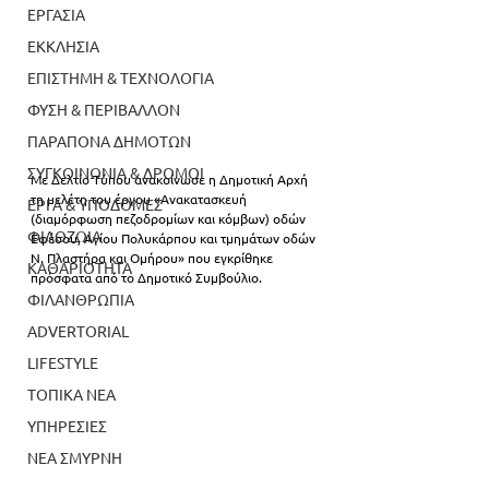
ΕΡΓΑΣΙΑ
ΕΚΚΛΗΣΙΑ
ΕΠΙΣΤΗΜΗ & ΤΕΧΝΟΛΟΓΙΑ
ΦΥΣΗ & ΠΕΡΙΒΑΛΛΟΝ
ΠΑΡΑΠΟΝΑ ΔΗΜΟΤΩΝ
ΣΥΓΚΟΙΝΩΝΙΑ & ΔΡΟΜΟΙ
Με Δελτίο Τύπου ανακοίνωσε η Δημοτική Αρχή 
τη μελέτη του έργου «Ανακατασκευή 
ΕΡΓΑ & ΥΠΟΔΟΜΕΣ
(διαμόρφωση πεζοδρομίων και κόμβων) οδών 
ΦΙΛΟΖΩΙΑ
Εφέσου, Αγίου Πολυκάρπου και τμημάτων οδών 
Ν. Πλαστήρα και Ομήρου» που εγκρίθηκε 
ΚΑΘΑΡΙΟΤΗΤΑ
πρόσφατα από το Δημοτικό Συμβούλιο.
ΦΙΛΑΝΘΡΩΠΙΑ
ADVERTORIAL
LIFESTYLE
ΤΟΠΙΚΑ ΝΕΑ
ΥΠΗΡΕΣΙΕΣ
ΝΕΑ ΣΜΥΡΝΗ