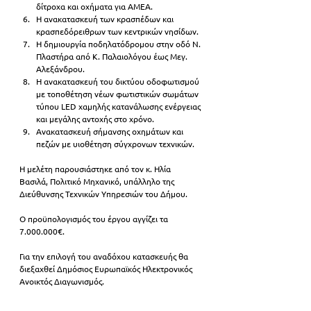
δίτροχα και οχήματα για ΑΜΕΑ.   
Η ανακατασκευή των κρασπέδων και 
κρασπεδόρειθρων των κεντρικών νησίδων.  
Η δημιουργία ποδηλατόδρομου στην οδό Ν. 
Πλαστήρα από Κ. Παλαιολόγου έως Μεγ. 
Αλεξάνδρου.  
Η ανακατασκευή του δικτύου οδοφωτισμού 
με τοποθέτηση νέων φωτιστικών σωμάτων 
τύπου LED χαμηλής κατανάλωσης ενέργειας 
και μεγάλης αντοχής στο χρόνο.  
Ανακατασκευή σήμανσης οχημάτων και 
πεζών με υιοθέτηση σύγχρονων τεχνικών.  
Η μελέτη παρουσιάστηκε από τον κ. Ηλία 
Βασιλά, Πολιτικό Μηχανικό, υπάλληλο της 
Διεύθυνσης Τεχνικών Υπηρεσιών του Δήμου. 
Ο προϋπολογισμός του έργου αγγίζει τα 
7.000.000€. 
Για την επιλογή του αναδόχου κατασκευής θα 
διεξαχθεί Δημόσιος Ευρωπαϊκός Ηλεκτρονικός 
Ανοικτός Διαγωνισμός. 