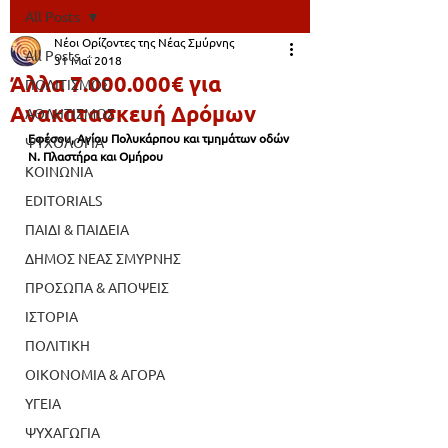
All Posts
Νέοι Ορίζοντες της Νέας Σμύρνης
All Posts
31 Μαΐ 2018
Άλλα 7.000.000€ για
ΠΟΛΙΤΙΣΜΟΣ
Ανακατασκευή Δρόμων
ΑΘΛΗΤΙΣΜΟΣ
Εφέσου, Αγίου Πολυκάρπου και τμημάτων οδών 
ΨΥΧΟΛΟΓΙΑ
Ν. Πλαστήρα και Ομήρου
ΚΟΙΝΩΝΙΑ
EDITORIALS
ΠΑΙΔΙ & ΠΑΙΔΕΙΑ
ΔΗΜΟΣ ΝΕΑΣ ΣΜΥΡΝΗΣ
ΠΡΟΣΩΠΑ & ΑΠΟΨΕΙΣ
ΙΣΤΟΡΙΑ
ΠΟΛΙΤΙΚΗ
ΟΙΚΟΝΟΜΙΑ & ΑΓΟΡΑ
ΥΓΕΙΑ
ΨΥΧΑΓΩΓΙΑ