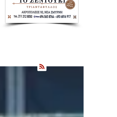
Nea Smyrni Online | Νέοι Ορίζοντες
Όλα τα Νέα της Νέας Σμύρνης