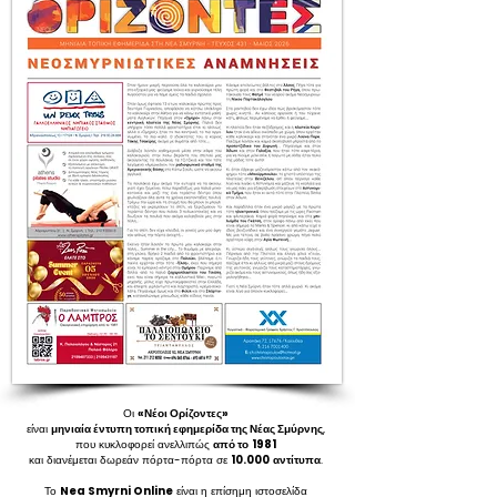
Οι
«Νέοι Ορίζοντες»
είναι
μηνιαία έντυπη τοπική εφημερίδα της Νέας Σμύρνης
,
που κυκλοφορεί ανελλιπώς
από το
1981
και διανέμεται δωρεάν πόρτα-πόρτα σε
10.000
αντίτυπα
.
Το
Nea Smyrni Online
είναι η επίσημη ιστοσελίδα