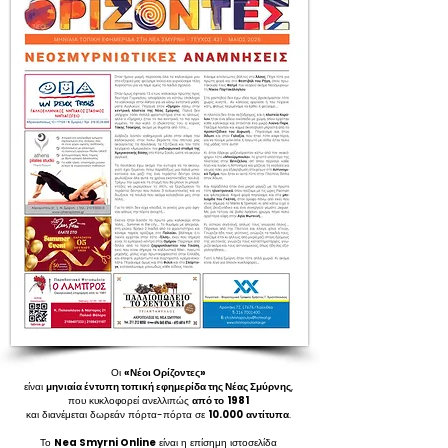
Οι
«Νέοι Ορίζοντες»
είναι
μηνιαία έντυπη τοπική εφημερίδα της Νέας Σμύρνης
,
που κυκλοφορεί ανελλιπώς
από το
1981
και διανέμεται δωρεάν πόρτα-πόρτα σε
10.000
αντίτυπα
.
Το
Nea Smyrni Online
είναι η επίσημη ιστοσελίδα