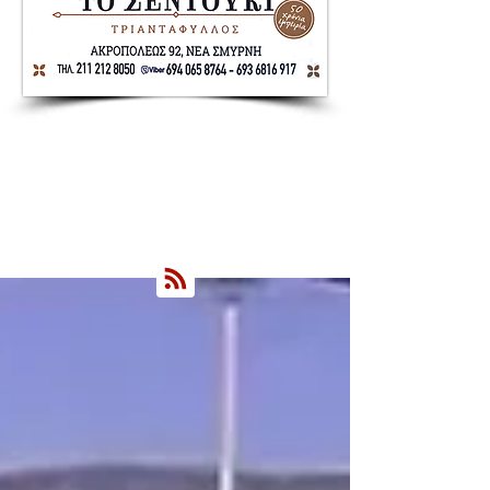
Nea Smyrni Online | Νέοι Ορίζοντες
Όλα τα Νέα της Νέας Σμύρνης