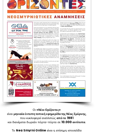
Οι
«Νέοι Ορίζοντες»
είναι
μηνιαία έντυπη τοπική εφημερίδα της Νέας Σμύρνης
,
που κυκλοφορεί ανελλιπώς
από το
1981
και διανέμεται δωρεάν πόρτα-πόρτα σε
10.000
αντίτυπα
.
Το
Nea Smyrni Online
είναι η επίσημη ιστοσελίδα