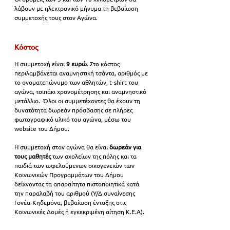
λάβουν με ηλεκτρονικό μήνυμα τη βεβαίωση 
συμμετοχής τους στον Αγώνα.
Κόστος
Η συμμετοχή είναι
 9 ευρώ
. Στο κόστος 
περιλαμβάνεται αναμνηστική τσάντα, αριθμός με 
το ονοματεπώνυμο των αθλητών, t-shirt του 
αγώνα, τσιπάκι χρονομέτρησης και αναμνηστικό 
μετάλλιο.  Όλοι οι συμμετέχοντες θα έχουν τη 
δυνατότητα δωρεάν πρόσβασης σε πλήρες 
φωτογραφικό υλικό του αγώνα, μέσω του 
website του Δήμου.
Η συμμετοχή στον αγώνα θα είναι 
δωρεάν για 
τους μαθητές
 των σχολείων της πόλης και τα 
παιδιά των ωφελούμενων οικογενειών των 
Κοινωνικών Προγραμμάτων του Δήμου 
δείχνοντας τα απαραίτητα πιστοποιητικά κατά 
την παραλαβή του αριθμού (Υ/Δ συναίνεσης 
Γονέα-Κηδεμόνα, βεβαίωση ένταξης στις 
Κοινωνικές Δομές ή εγκεκριμένη αίτηση Κ.Ε.Α). 