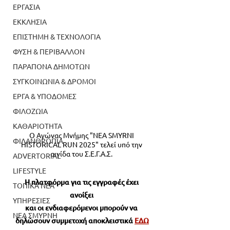
ΕΡΓΑΣΙΑ
ΕΚΚΛΗΣΙΑ
ΕΠΙΣΤΗΜΗ & ΤΕΧΝΟΛΟΓΙΑ
ΦΥΣΗ & ΠΕΡΙΒΑΛΛΟΝ
ΠΑΡΑΠΟΝΑ ΔΗΜΟΤΩΝ
ΣΥΓΚΟΙΝΩΝΙΑ & ΔΡΟΜΟΙ
ΕΡΓΑ & ΥΠΟΔΟΜΕΣ
ΦΙΛΟΖΩΙΑ
ΚΑΘΑΡΙΟΤΗΤΑ
Ο Αγώνας Μνήμης "NEA SMYRNI 
ΦΙΛΑΝΘΡΩΠΙΑ
HISTORICAL RUN 2025" τελεί υπό την 
αιγίδα του Σ.Ε.Γ.Α.Σ. 
ADVERTORIAL
LIFESTYLE
Η πλατφόρμα για τις εγγραφές έχει 
ΤΟΠΙΚΑ ΝΕΑ
ανοίξει 
ΥΠΗΡΕΣΙΕΣ
και οι ενδιαφερόμενοι μπορούν να 
ΝΕΑ ΣΜΥΡΝΗ
δηλώσουν συμμετοχή αποκλειστικά 
ΕΔΩ