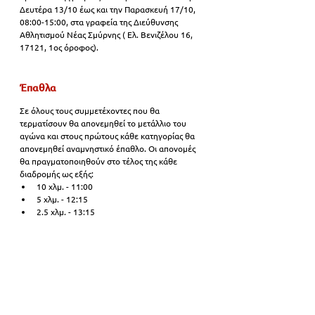
Δευτέρα 13/10 έως και την Παρασκευή 17/10, 
08:00-15:00, στα γραφεία της Διεύθυνσης 
Αθλητισμού Νέας Σμύρνης ( Ελ. Βενιζέλου 16, 
17121, 1ος όροφος).
Έπαθλα 
Σε όλους τους συμμετέχοντες που θα 
τερματίσουν θα απονεμηθεί το μετάλλιο του 
αγώνα και στους πρώτους κάθε κατηγορίας θα 
απονεμηθεί αναμνηστικό έπαθλο. Οι απονομές 
θα πραγματοποιηθούν στο τέλος της κάθε 
διαδρομής ως εξής: 
10 χλμ. - 11:00 
5 χλμ. - 12:15 
2.5 χλμ. - 13:15 