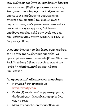
Στον αγώνα μπορούν να συμμετάσχουν όσες και 
όσοι έχουν υποβληθεί πρόσφατα (εντός ενός 
έτους) στις απαραίτητες ιατρικές εξετάσεις, οι 
οποίες τους επιτρέπουν τη συμμετοχή σε 
αγώνες δρόμου αυτού του είδους. Όλοι οι 
συμμετέχοντες, επιλέγοντας το αντίστοιχο tick 
box κατά την εγγραφή τους, δηλώνουν 
υπεύθυνα ότι είναι καλά στην υγεία τους και 
συμμετέχουν στον αγώνα ΑΠΟΚΛΕΙΣΤΙΚΑ με 
δική τους ευθύνη. 
Οι συμμετέχοντες που δεν έχουν συμπληρώσει 
το 18ο έτος της ηλικίας τους απαιτείται να 
προσκομίσουν κατά την παραλαβή του Welcome 
Pack Υπεύθυνη δήλωση συναίνεσης από τον 
Γονέα / Κηδεμόνα Δηλώσεις και Κόστος 
Συμμετοχής.
Για τη συμμετοχή αθλητών είναι απαραίτητη: 
Η εγγραφή στη πλατφόρμα 
www.reventy.com
Εννέα (9) ευρώ ποσό συμμετοχής για τις 
διαδρομές και ηλικιακές κατηγορίες άνω 
των 18 ετών 
Μετά την παρέλευση της προθεσμίας 