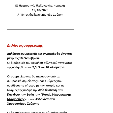
📅 Ημερομηνία διεξαγωγής: Κυριακή 
19/10/2025 
📍 Τόπος διεξαγωγής: Νέα Σμύρνη 
Δηλώσεις συμμετοχής
Δηλώσεις συμμετοχής και εγγραφές θα γίνονται 
μέχρι τις 10 Οκτωβρίου.
Οι διαδρομές του μεγάλου αθλητικού γεγονότος 
της πόλης θα είναι 
2,5, 5 
και 
10 χιλιόμετρα.
Οι συμμετέχοντες θα περάσουν από τα 
συμβολικά σημεία της Νεας Σμύρνης που 
συνδέουν το σήμερα με την Ιστορία και τις 
Μνήμες της πόλης: την 
Αγία Φωτεινή
, τον 
Πανιώνιο
, την 
Εστία
, την 
Πλατεία Μικρασιατικής 
Μνημοσύνης
και τον 
Ανδριάντα του 
Χρυσοστόμου Σμύρνης
.
Οι δρομείς των 5 και των 10 χιλιομέτρων θα 