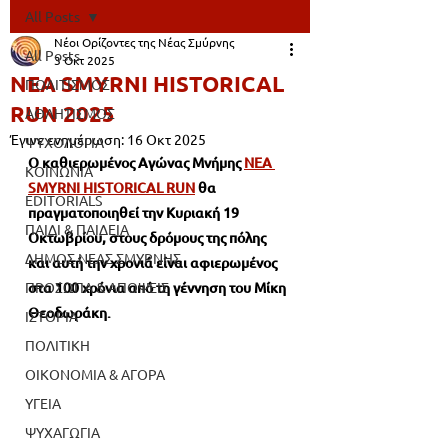
All Posts
Νέοι Ορίζοντες της Νέας Σμύρνης
All Posts
3 Οκτ 2025
NEA SMYRNI HISTORICAL
ΠΟΛΙΤΙΣΜΟΣ
RUN 2025
ΑΘΛΗΤΙΣΜΟΣ
Έγινε ενημέρωση:
16 Οκτ 2025
ΨΥΧΟΛΟΓΙΑ
Ο καθιερωμένος Αγώνας Μνήμης 
NEA 
ΚΟΙΝΩΝΙΑ
SMYRNI HISTORICAL RUN
 θα 
EDITORIALS
πραγματοποιηθεί την Κυριακή 19 
ΠΑΙΔΙ & ΠΑΙΔΕΙΑ
Οκτωβρίου, στους δρόμους της πόλης 
ΔΗΜΟΣ ΝΕΑΣ ΣΜΥΡΝΗΣ
και αυτή την χρονιά είναι αφιερωμένος 
ΠΡΟΣΩΠΑ & ΑΠΟΨΕΙΣ
στα 100 χρόνια από τη γέννηση του Μίκη 
Θεοδωράκη.
ΙΣΤΟΡΙΑ
ΠΟΛΙΤΙΚΗ
ΟΙΚΟΝΟΜΙΑ & ΑΓΟΡΑ
ΥΓΕΙΑ
ΨΥΧΑΓΩΓΙΑ