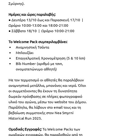
Σμύρνης). 
Ημέρες και ώρες παραλαβής: 
● Δευτέρα 13/10 έως και Παρασκευή 17/10  |  
Ωράριο 10:00-13:00 και 18:00-21:00 
● Σάββατο 18/10  |  Ωράριο 10:00-21:00 
Το Welcome Pack συμπεριλαμβάνει:
Αναμνηστική Τσάντα 
Μπλουζάκι 
Επαγγελματική Χρονομέτρηση (5 & 10 km) 
Bib Number (αριθμό με τσιπ, 
ονοματεπώνυμο αθλητή)
Με τον τερματισμό οι αθλητές θα παραλάβουν 
αναμνηστικά μετάλλια, μπανάνες και νερά. Όλοι 
οι συμμετέχοντες θα έχουν τη δυνατότητα 
δωρεάν πρόσβασης σε πλήρες φωτογραφικό 
υλικό του αγώνα, μέσω του website του Δήμου. 
Παράλληλα, θα λάβουν στο email τους και τη 
βεβαίωση συμμετοχής στον Nea Smyrni 
Historical Run 2025. 
Ομαδικές Εγγραφές: 
Τα Welcome Packs των 
ομαδικών εγγραφών, θα παραδοθούν από τη 