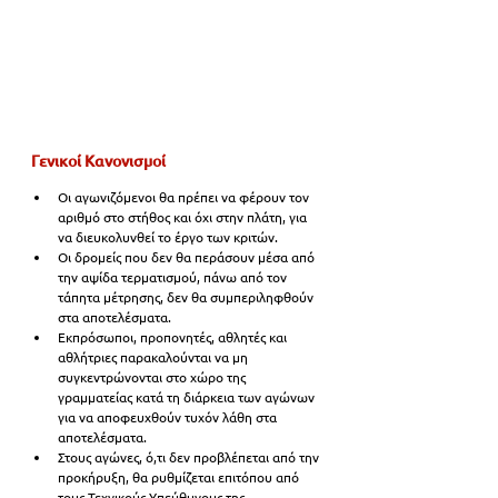
Γενικοί Κανονισμοί 
Οι αγωνιζόμενοι θα πρέπει να φέρουν τον 
αριθμό στο στήθος και όχι στην πλάτη, για 
να διευκολυνθεί το έργο των κριτών. 
Οι δρομείς που δεν θα περάσουν μέσα από 
την αψίδα τερματισμού, πάνω από τον 
τάπητα μέτρησης, δεν θα συμπεριληφθούν 
στα αποτελέσματα. 
Εκπρόσωποι, προπονητές, αθλητές και 
αθλήτριες παρακαλούνται να μη 
συγκεντρώνονται στο χώρο της 
γραμματείας κατά τη διάρκεια των αγώνων 
για να αποφευχθούν τυχόν λάθη στα 
αποτελέσματα. 
Στους αγώνες, ό,τι δεν προβλέπεται από την 
προκήρυξη, θα ρυθμίζεται επιτόπου από 
τους Τεχνικούς Υπεύθυνους της 