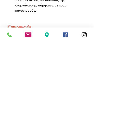
διοργάνωσης, σύμφωνα με τους 
κανονισμούς.
Επικοινωνία 
Για οποιαδήποτε πληροφορία/διευκρίνιση, 
μπορείτε να επικοινωνείτε με τη 
Διεύθυνση 
Αθλητισμού Νέας Σμύρνης
:
Δευτέρα- Παρασκευή, 08:00-15:00. 
Τηλέφωνα επικοινωνίας: 
213 2025968, 969, 
970, 899, 994