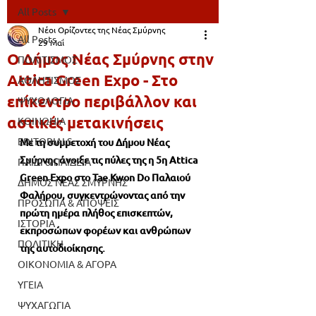
All Posts
Νέοι Ορίζοντες της Νέας Σμύρνης
All Posts
29 Μαΐ
Ο Δήμος Νέας Σμύρνης στην
ΠΟΛΙΤΙΣΜΟΣ
Attica Green Expo - Στο
ΑΘΛΗΤΙΣΜΟΣ
επίκεντρο περιβάλλον και
ΨΥΧΟΛΟΓΙΑ
αστικές μετακινήσεις
ΚΟΙΝΩΝΙΑ
EDITORIALS
Με τη συμμετοχή του Δήμου Νέας 
Σμύρνης άνοιξε τις πύλες της η 5η Attica 
ΠΑΙΔΙ & ΠΑΙΔΕΙΑ
Green Expo στο Tae Kwon Do Παλαιού 
ΔΗΜΟΣ ΝΕΑΣ ΣΜΥΡΝΗΣ
Φαλήρου, συγκεντρώνοντας από την 
ΠΡΟΣΩΠΑ & ΑΠΟΨΕΙΣ
πρώτη ημέρα πλήθος επισκεπτών, 
ΙΣΤΟΡΙΑ
εκπροσώπων φορέων και ανθρώπων 
ΠΟΛΙΤΙΚΗ
της αυτοδιοίκησης.
ΟΙΚΟΝΟΜΙΑ & ΑΓΟΡΑ
ΥΓΕΙΑ
ΨΥΧΑΓΩΓΙΑ