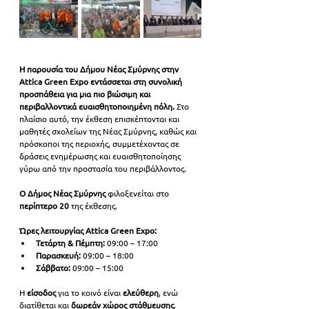
Η παρουσία του Δήμου Νέας Σμύρνης στην 
Attica Green Expo εντάσσεται στη συνολική 
προσπάθεια για μια πιο βιώσιμη και 
περιβαλλοντικά ευαισθητοποιημένη πόλη.
 Στο 
πλαίσιο αυτό, την έκθεση επισκέπτονται και 
μαθητές σχολείων της Νέας Σμύρνης, καθώς και 
πρόσκοποι της περιοχής, συμμετέχοντας σε 
δράσεις ενημέρωσης και ευαισθητοποίησης 
γύρω από την προστασία του περιβάλλοντος.
Ο Δήμος Νέας Σμύρνης
 φιλοξενείται στο 
περίπτερο 20
 της έκθεσης.
Ώρες λειτουργίας Attica Green Expo:
Τετάρτη & Πέμπτη: 
09:00 – 17:00
Παρασκευή: 
09:00 – 18:00
Σάββατο:
 09:00 – 15:00
Η 
είσοδος 
για το κοινό είναι 
ελεύθερη
, ενώ 
διατίθεται και 
δωρεάν χώρος στάθμευσης
.