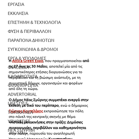
ΕΡΓΑΣΙΑ
ΕΚΚΛΗΣΙΑ
ΕΠΙΣΤΗΜΗ & ΤΕΧΝΟΛΟΓΙΑ
ΦΥΣΗ & ΠΕΡΙΒΑΛΛΟΝ
ΠΑΡΑΠΟΝΑ ΔΗΜΟΤΩΝ
ΣΥΓΚΟΙΝΩΝΙΑ & ΔΡΟΜΟΙ
ΕΡΓΑ & ΥΠΟΔΟΜΕΣ
Η 
Attica Green Expo
, που πραγματοποιείται 
από 
τις 27 έως τις 30 Μαΐου
, αποτελεί μία από τις 
ΦΙΛΟΖΩΙΑ
σημαντικότερες ετήσιες διοργανώσεις για το 
ΚΑΘΑΡΙΟΤΗΤΑ
περιβάλλον και τη βιώσιμη ανάπτυξη, με τη 
συμμετοχή δήμων, οργανισμών και φορέων 
ΦΙΛΑΝΘΡΩΠΙΑ
από όλη τη χώρα.
ADVERTORIAL
Ο Δήμος Νέας Σμύρνης συμμετέχει ενεργά στην 
LIFESTYLE
έκθεση με δικό του περίπτερο
, ενώ ο δήμαρχος
Γιώργος Κουτελάκης
 εκπροσώπησε την πόλη 
ΤΟΠΙΚΑ ΝΕΑ
στο πάνελ της κεντρικής σκηνής με θέμα 
ΥΠΗΡΕΣΙΕΣ
«Αστικές μετακινήσεις στην πράξη: Δημόσιες 
συγκοινωνίες, περιβάλλον και καθημερινότητα 
ΝΕΑ ΣΜΥΡΝΗ
στην πόλη»
, παρουσία του αναπληρωτή 
Υπουργού Μεταφορών 
Κωνσταντίνου 