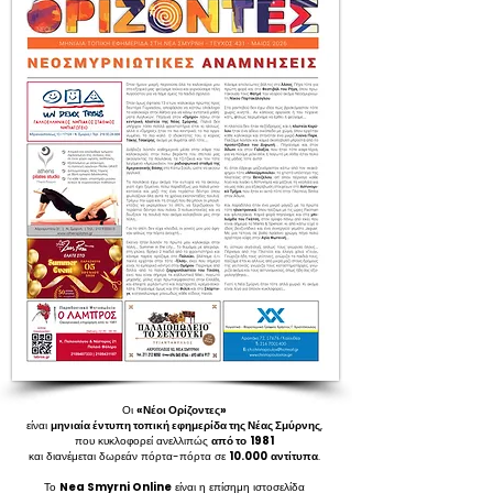
Οι
«Νέοι Ορίζοντες»
είναι
μηνιαία έντυπη τοπική εφημερίδα της Νέας Σμύρνης
,
που κυκλοφορεί ανελλιπώς
από το
1981
και διανέμεται δωρεάν πόρτα-πόρτα σε
10.000
αντίτυπα
.
Το
Nea Smyrni Online
είναι η επίσημη ιστοσελίδα