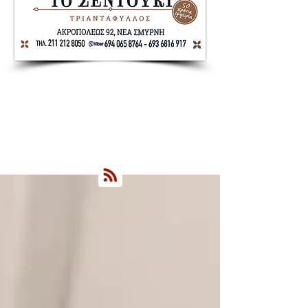
Nea Smyrni Online | Νέοι Ορίζοντες
Όλα τα Νέα της Νέας Σμύρνης